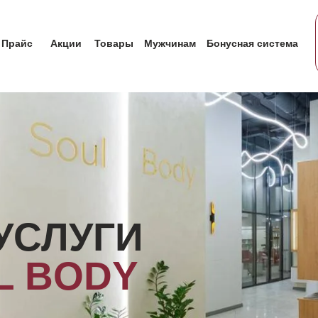
Прайс
Акции
Товары
Мужчинам
Бонусная система
УСЛУГИ
L
BODY