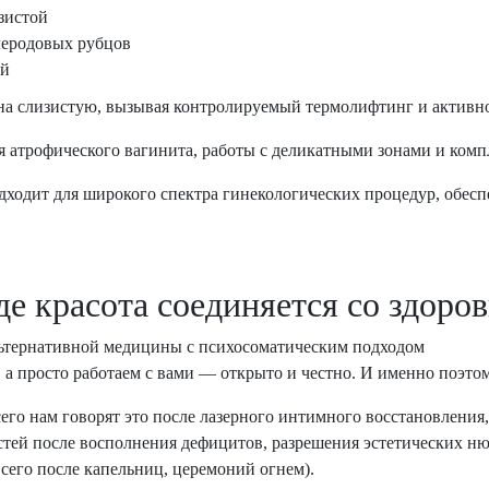
зистой
слеродовых рубцов
ей
на слизистую, вызывая контролируемый термолифтинг и активно
 атрофического вагинита, работы с деликатными зонами и комп
ходит для широкого спектра гинекологических процедур, обесп
де красота соединяется со здоро
альтернативной медицины с психосоматическим подходом
 а просто работаем с вами — открыто и честно. И именно поэто
го нам говорят это после лазерного интимного восстановления,
стей после восполнения дефицитов, разрешения эстетических ню
 всего после капельниц, церемоний огнем).