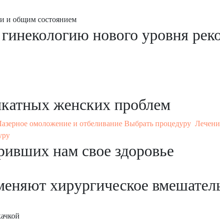
ми и общим состоянием
 гинекологию
нового уровня ре
икатных женских проблем
Лазерное омоложение и отбеливание
Выбрать процедуру
Лечени
уру
ривших нам свое здоровье
аменяют
хирургическое вмешател
качкой