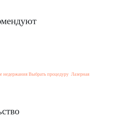
комендуют
е недержания
Выбрать процедуру
Лазерная
ьство